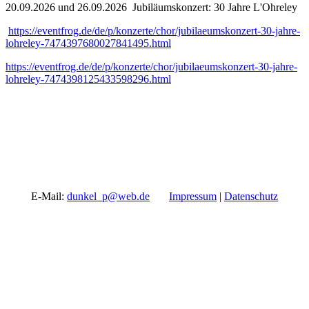
20.09.2026 und 26.09.2026 Jubiläumskonzert: 30 Jahre L'Ohreley
https://eventfrog.de/de/p/konzerte/chor/jubilaeumskonzert-30-jahre-
lohreley-7474397680027841495.html
https://eventfrog.de/de/p/konzerte/chor/jubilaeumskonzert-30-jahre-
lohreley-7474398125433598296.html
E-Mail:
dunkel_p@web.de
Impressum
|
Datenschutz