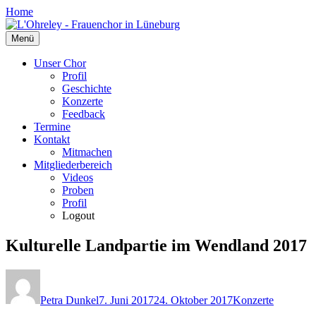
Zum
Home
Inhalt
springen
Menü
Unser Chor
Profil
Geschichte
Konzerte
Feedback
Termine
Kontakt
Mitmachen
Mitgliederbereich
Videos
Proben
Profil
Logout
Kulturelle Landpartie im Wendland 2017
Autor
Veröffentlicht
Kategorien
am
Petra Dunkel
7. Juni 2017
24. Oktober 2017
Konzerte