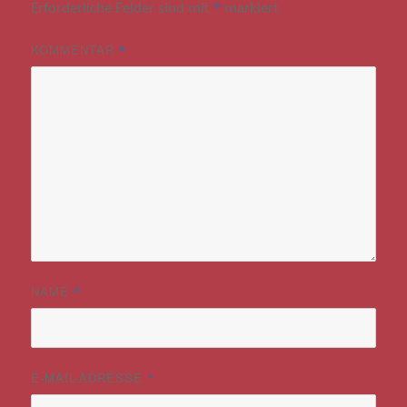
*
Erforderliche Felder sind mit
markiert
KOMMENTAR
*
NAME
*
E-MAIL-ADRESSE
*